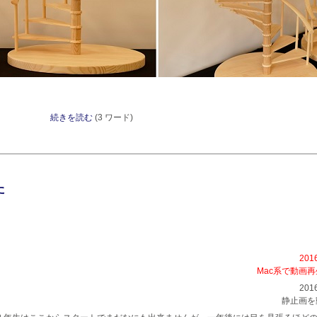
続きを読む
(3 ワード)
た
201
Mac系で動画
201
静止画を