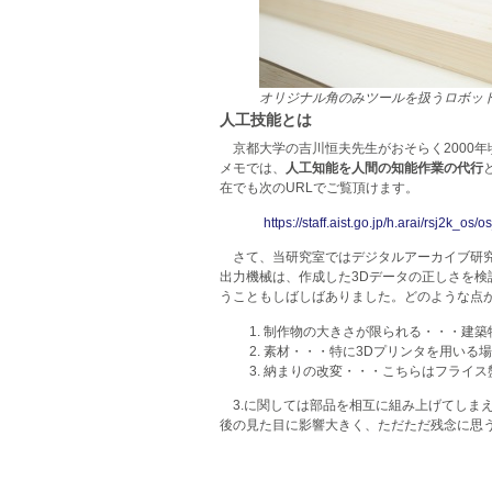
オリジナル角のみツールを扱うロボッ
人工技能とは
京都大学の吉川恒夫先生がおそらく2000
メモでは、
人工知能を人間の知能作業の代行
在でも次のURLでご覧頂けます。
https://staff.aist.go.jp/h.arai/rsj2k_os
さて、当研究室ではデジタルアーカイブ研究
出力機械は、作成した3Dデータの正しさを
うこともしばしばありました。どのような点
制作物の大きさが限られる・・・建築物
素材・・・特に3Dプリンタを用いる
納まりの改変・・・こちらはフライス
3.に関しては部品を相互に組み上げてしま
後の見た目に影響大きく、ただただ残念に思