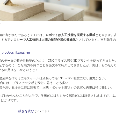
ト
年頃に書かれたであろうメモには、
ロボットは人工技能を実現する機械
とあります。
とするアナロジーで
人工技能は人間の技能作業の機械化
とされています。吉川先生の
/os_proc/yoshikawa.html
のデータの整合性検証のために、CNCフライス盤や3Dプリンタを使ってきました
検証するのに十分な能力を持つことを論文等で紹介してきましたが、実は、もの足り
がもの足りないかというと：
全体を作ろうにもスケールは頑張っても1/15～1/50程度になり迫力がない。
場合には、プラスチック感を残念に思うことも多い。
盤を用いる場合に特に顕著で、入隅（ポケット形状）の忠実な再現は特に難しい。
えばわからないことが大半で、学術的にはともかく感性的には許容されえますが、1.と
うばかりです。
続きを読む
(8 ワード)