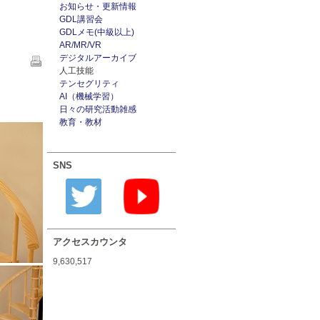
お知らせ・更新情報
GDL講習会
GDLメモ(中級以上)
AR/MR/VR
デジタルアーカイブ
人工技能
テンセグリティ
AI（機械学習）
日々の研究活動雑感
教育・教材
SNS
アクセスカウンタ
9,630,517