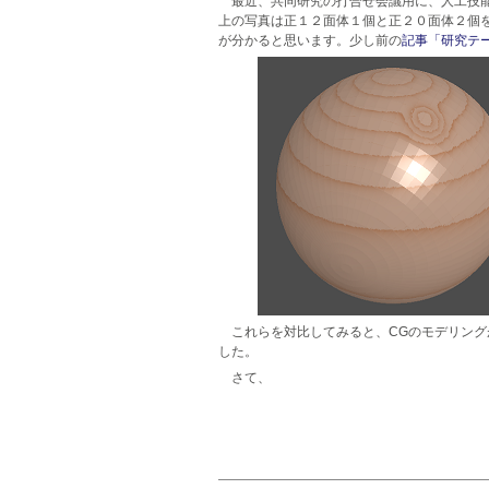
最近、共同研究の打合せ会議用に、人工技
上の写真は正１２面体１個と正２０面体２個
が分かると思います。少し前の
記事「研究テ
これらを対比してみると、CGのモデリン
した。
さて、