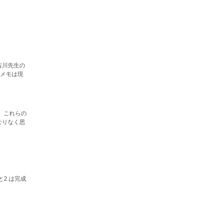
吉川先生の
メモは現
。これらの
なりなく思
2.は完成