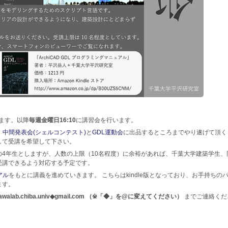
ます。以降
毎週金曜日16:10
に講習会を行います。
、
中間発表会(シェルコンテスト)
と
GDL運動会
に出品するところまでやり遂げて頂く
して受講を希望して下さい。
4年生としますが、人数の上限（10名程度）に余裕があれば、千葉大学建築学生、
受講できるよう対応する予定です。
アル
をもとに講義を進めていきます。 こちらはkindle版となっており、お手持ちの
ます。
sawalab.chiba.univ◆gmail.com （※「◆」を@に変えてください）
までご連絡くだ