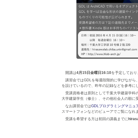
開講は
4月15日金曜日16:10
を予定しており
講習会ではGDLを毎週段階的に学びながら
を設けているので、昨年の記録などを参考に
受講資格者は原則として千葉大学建築学科の
大学建築学生（修士）、その他社会人の順に
なお講習会では
GDLプログラミングマニュ
スマートフォンなどのビューアでご覧になれ
受講を希望する方は初回の講義までに
hira