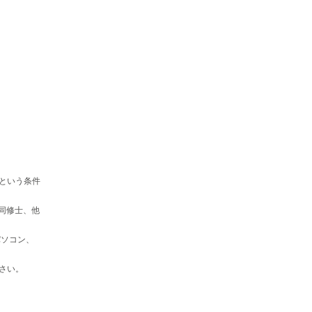
という条件
同修士、他
パソコン、
さい。