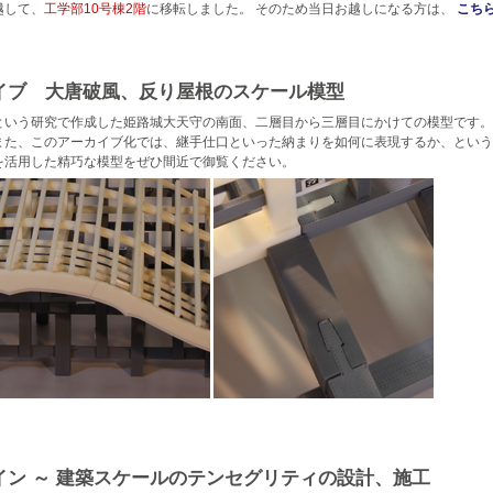
越して、
工学部10号棟2階
に移転しました。 そのため当日お越しになる方は、
こち
イブ 大唐破風、反り屋根のスケール模型
という研究で作成した姫路城大天守の南面、二層目から三層目にかけての模型です。
また、このアーカイブ化では、継手仕口といった納まりを如何に表現するか、という
を活用した精巧な模型をぜひ間近で御覧ください。
ン ～ 建築スケールのテンセグリティの設計、施工