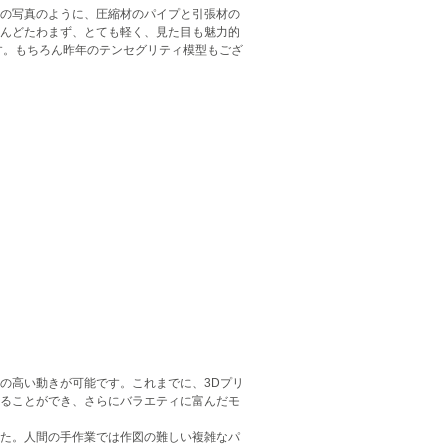
の写真のように、圧縮材のパイプと引張材の
んどたわまず、とても軽く、見た目も魅力的
す。もちろん昨年のテンセグリティ模型もござ
の高い動きが可能です。これまでに、3Dプリ
ることができ、さらにバラエティに富んだモ
た。人間の手作業では作図の難しい複雑なパ