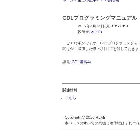
ホーム
>
全ての記事
>
GDL講習会
GDLプログラミングマニュアル
2017年4月24日(月) 13:53 JST
投稿者:
Admin
ごくわずかですが、GDLプログラミングマ
間は今回追加した修正項目に
*
を付しておきま
話題:
GDL講習会
関連情報
こちら
Copyright © 2026 HLAB
本ページのすべての商標と著作権はそれぞれ