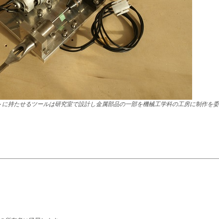
トに持たせるツールは研究室で設計し金属部品の一部を機械工学科の工房に制作を委