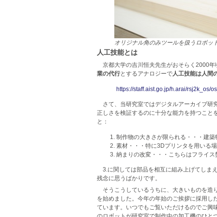
オリジナル角のみツールを扱うロボッ
人工技能とは
京都大学の吉川恒夫先生がおそらく2000
業の代行
とするアナロジーで
人工技能は人間
https://staff.aist.go.jp/h.arai/rsj2k_os
さて、当研究室ではデジタルアーカイブ研究
正しさを検証するのに十分な能力を持つこと
と：
制作物の大きさが限られる・・・建築物
素材・・・特に3Dプリンタを用いる
納まりの改変・・・こちらはフライス
3.に関しては部品を相互に組み上げてしま
残念に思うばかりです。
そうこうしているうちに、大きいものを造
を始めました。今年の年始のご挨拶に採用した
ています。いつでもご覧いただけるのでご興
のロボットが研究室で制作中の加工機のひと