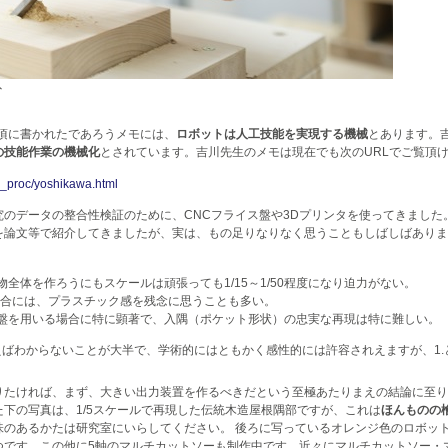
ト
年頃に書かれたであろうメモには、
ロボットは人工技能を実現する機械
とあります。
の技能作業の機械化
とされています。吉川先生のメモは現在でも次のURLでご覧頂
/os_proc/yoshikawa.html
のデータの整合性検証のために、CNCフライス盤や3Dプリンタを使ってきました
を論文等で紹介してきましたが、実は、もの足りなりなく思うこともしばしばありま
全体を作ろうにもスケールは頑張っても1/15～1/50程度になり迫力がない。
場合には、プラスチック感を残念に思うことも多い。
盤を用いる場合に特に顕著で、入隅（ポケット形状）の忠実な再現は特に難しい。
えばわからないことが大半で、学術的にはともかく感性的には許容されえますが、1.
りたければ、まず、大きい出力装置を作るべきだという至極あたりまえの結論に至り
下の写真は、1/5スケールで再現した伝統木造屋根隅部ですが、これは
ほんものの
味のあるかたは研究室にいらしてください。 後ろに写っているオレンジ色のロボッ
つです。この他に5軸のマルチカットソーも制作中です。近々にマルチカットソー・