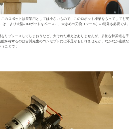
このロボットは産業用としては小さいもので、このロボット棟梁をもってしても実物
めには、より大型のロボットをベースに、大きめの刃物（ツール）の開発も必要です
梁をリプレースしてしまおうなど、大それた考えはありませんが、多忙な棟梁達を手
技能を称するのは吉川先生のコンセプトには不足かもしれませんが、なかなか素敵な
いうことで：