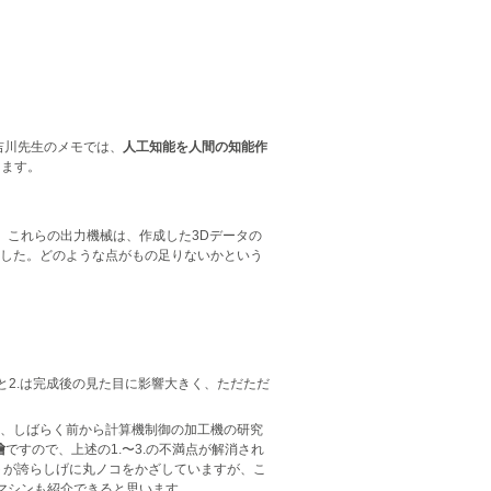
吉川先生のメモでは、
人工知能を人間の知能作
けます。
。これらの出力機械は、作成した3Dデータの
した。どのような点がもの足りないかという
と2.は完成後の見た目に影響大きく、ただただ
、しばらく前から計算機制御の加工機の研究
檜
ですので、上述の1.〜3.の不満点が解消され
トが誇らしげに丸ノコをかざしていますが、こ
マシンも紹介できると思います。