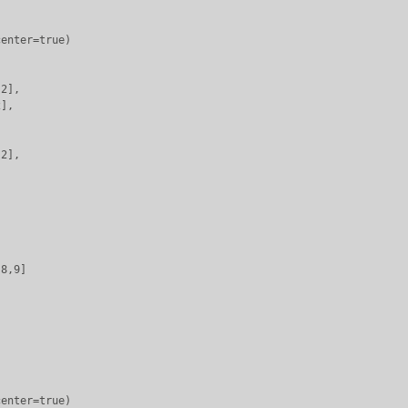
enter=true)

2],

],

2],

8,9]

enter=true)
