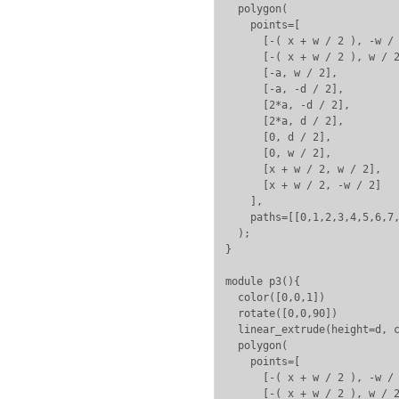
  polygon(

    points=[

      [-( x + w / 2 ), -w / 
      [-( x + w / 2 ), w / 2
      [-a, w / 2],

      [-a, -d / 2],

      [2*a, -d / 2],

      [2*a, d / 2],

      [0, d / 2],

      [0, w / 2],

      [x + w / 2, w / 2],

      [x + w / 2, -w / 2]

    ],

    paths=[[0,1,2,3,4,5,6,7,
  );

}

module p3(){

  color([0,0,1])

  rotate([0,0,90])

  linear_extrude(height=d, c
  polygon(

    points=[

      [-( x + w / 2 ), -w / 
      [-( x + w / 2 ), w / 2