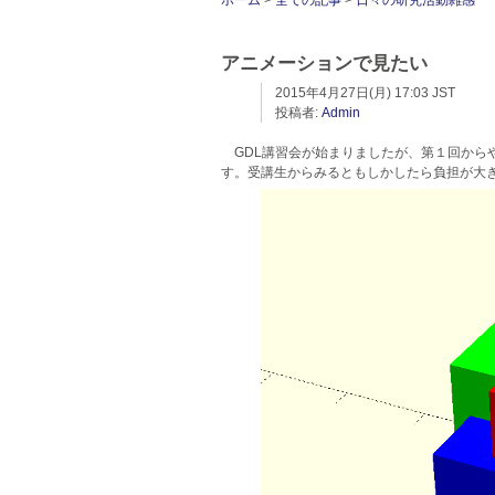
ホーム
>
全ての記事
>
日々の研究活動雑感
アニメーションで見たい
2015年4月27日(月) 17:03 JST
投稿者:
Admin
GDL講習会が始まりましたが、第１回か
す。受講生からみるともしかしたら負担が大