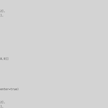
2],

],

8,9]]

enter=true)

2],

],
