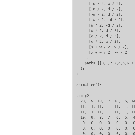
      [-d / 2, w / 2],

      [-d / 2, d / 2],

      [-w / 2, d / 2],

      [-w / 2, -d / 2],

      [w / 2, -d / 2],

      [w / 2, d / 2],

      [d / 2, d / 2],

      [d / 2, w / 2],

      [x + w / 2, w / 2],

      [x + w / 2, -w / 2]

    ],

    paths=[[0,1,2,3,4,5,6,7,
  );

}

animation();

loc_p2 = [

  20, 19, 18, 17, 16, 15, 14
  11, 11, 11, 11, 11, 11, 11
  11, 11, 11, 11, 11, 11, 11
  10,  9,  8,  7,  6,  5,  4
   0,  0,  0,  0,  0,  0,  0
   0,  0,  0,  0,  0,  0,  0
   0,  0,  0,  0,  0,  0,  0