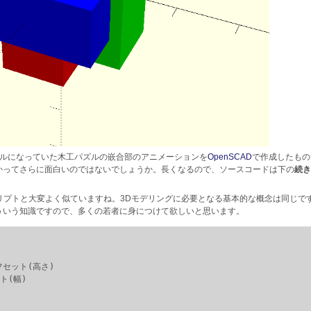
プルになっていた木工パズルの嵌合部のアニメーションを
OpenSCAD
で作成したもの
かってさらに面白いのではないでしょうか。長くなるので、ソースコードは下の
続き
リプトと大変よく似ていますね。3Dモデリングに必要となる基本的な概念は同じで
ういう知識ですので、多くの若者に身につけて欲しいと思います。
フセット(高さ)

ト(幅)
