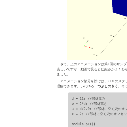
さて、上のアニメーションは第1回のサン
楽しいですが、動画で見ると仕組みがよくわ
ました。
アニメーション部分を除けば、GDLのスク
理解できます。いわゆる、
つぶしのきく
、そ
d = 11; //部材厚み

w = 2*d; //部材高さ

a = d/2.0; //部材に空く穴のオ
x = 2; //部材に空く穴のオフセッ
module p1(){
