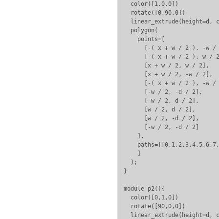
  color([1,0,0]) 

  rotate([0,90,0])

  linear_extrude(height=d, c
  polygon(

    points=[

      [-( x + w / 2 ), -w / 
      [-( x + w / 2 ), w / 2
      [x + w / 2, w / 2],

      [x + w / 2, -w / 2],

      [-( x + w / 2 ), -w / 
      [-w / 2, -d / 2],

      [-w / 2, d / 2],

      [w / 2, d / 2],

      [w / 2, -d / 2],

      [-w / 2, -d / 2]

    ],

    paths=[[0,1,2,3,4,5,6,7,
    ]

  );

}

module p2(){

  color([0,1,0])

  rotate([90,0,0])

  linear_extrude(height=d, c