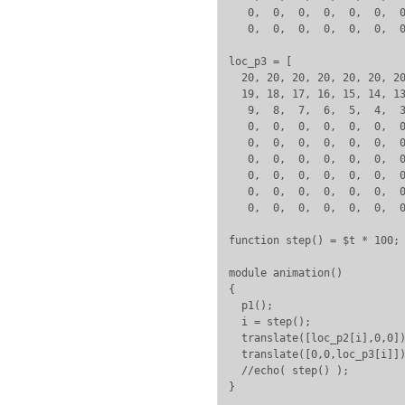
   0,  0,  0,  0,  0,  0,  0
   0,  0,  0,  0,  0,  0,  0
loc_p3 = [

  20, 20, 20, 20, 20, 20, 20
  19, 18, 17, 16, 15, 14, 13
   9,  8,  7,  6,  5,  4,  3
   0,  0,  0,  0,  0,  0,  0
   0,  0,  0,  0,  0,  0,  0
   0,  0,  0,  0,  0,  0,  0
   0,  0,  0,  0,  0,  0,  0
   0,  0,  0,  0,  0,  0,  0
   0,  0,  0,  0,  0,  0,  0
function step() = $t * 100;

module animation()

{

  p1();

  i = step();

  translate([loc_p2[i],0,0])
  translate([0,0,loc_p3[i]])
  //echo( step() );
