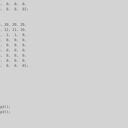
,  0,  0,  0,

,  0,  0,  0];

, 20, 20, 20,

, 12, 11, 10,

,  2,  1,  0,

,  0,  0,  0,

,  0,  0,  0,

,  0,  0,  0,

,  0,  0,  0,

,  0,  0,  0,

,  0,  0,  0];

p2();

p3();
