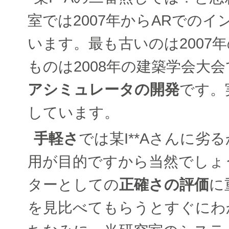
室では2007年からARでの
います。最も古いのは2007
ものは2008年の建築学会大
アシミュレータの開発
です。
しています。
手軽さ
では某I**Aさんに劣
用が目的ですから当然でしょ
ターとしての
正確さの評価
に
を見比べてもらうとすぐにわ